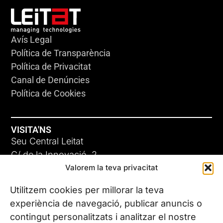
Avís Legal
Política de Transparència
Política de Privacitat
Canal de Denúncies
Política de Cookies
VISITA'NS
Seu Central Leitat
C/ de la Innovació, 2
Valorem la teva privacitat
08225 Terrassa, (Barcelona)
Coneix les nostres seus
Utilitzem cookies per millorar la teva
experiència de navegació, publicar anuncis o
contingut personalitzats i analitzar el nostre
CONTACTA’NS