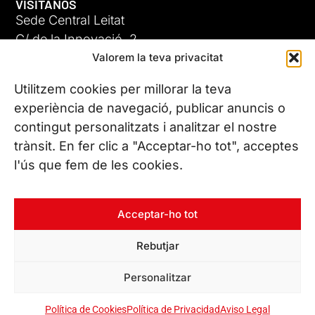
VISÍTANOS
Sede Central Leitat
C/ de la Innovació, 2
Valorem la teva privacitat
08225 Terrassa, (Barcelona)
Conoce todas nuestras sedes
Utilitzem cookies per millorar la teva
experiència de navegació, publicar anuncis o
contingut personalitzats i analitzar el nostre
CONTÁCTANOS
trànsit. En fer clic a "Acceptar-ho tot", acceptes
Tel. (+34) 937 882 300
l'ús que fem de les cookies.
SÍGUENOS
Acceptar-ho tot
Rebutjar
© Copyright 2026 Leitat – Managing Technologies. Todos los
Personalitzar
derechos reservados
Política de Cookies
Política de Privacidad
Aviso Legal