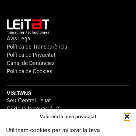
Avís Legal
Política de Transparència
Política de Privacitat
Canal de Denúncies
Política de Cookies
VISITA'NS
Seu Central Leitat
C/ de la Innovació, 2
Valorem la teva privacitat
08225 Terrassa, (Barcelona)
Coneix les nostres seus
Utilitzem cookies per millorar la teva