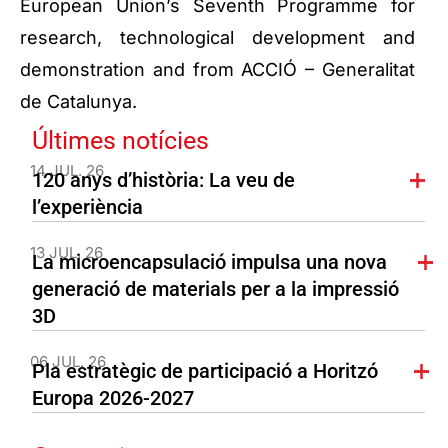
European Union’s Seventh Programme for
research, technological development and
demonstration and from ACCIÓ – Generalitat
de Catalunya.
Últimes notícies
14 JUL. 26
120 anys d’història: La veu de
l’experiència
13 JUL. 26
La microencapsulació impulsa una nova
generació de materials per a la impressió
3D
06 JUL. 26
Pla estratègic de participació a Horitzó
Europa 2026-2027