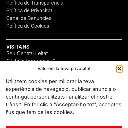
Política de Transparència
Política de Privacitat
Canal de Denúncies
Política de Cookies
VISITA'NS
Seu Central Leitat
C/ de la Innovació, 2
Valorem la teva privacitat
08225 Terrassa, (Barcelona)
Coneix les nostres seus
Utilitzem cookies per millorar la teva
experiència de navegació, publicar anuncis o
contingut personalitzats i analitzar el nostre
CONTACTA’NS
trànsit. En fer clic a "Acceptar-ho tot", acceptes
Tel. (+34) 937 882 300
l'ús que fem de les cookies.
SEGUEIX-NOS