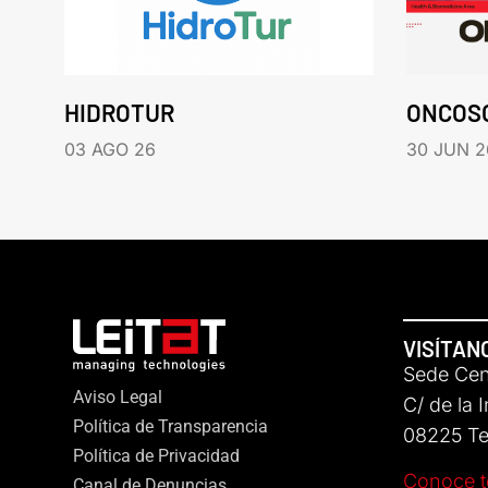
HIDROTUR
ONCOS
03 AGO 26
30 JUN 2
VISÍTAN
Sede Cent
Aviso Legal
C/ de la 
Política de Transparencia
08225 Ter
Política de Privacidad
Conoce t
Canal de Denuncias