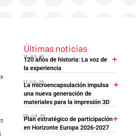
Últimas noticias
14 JUL 26
120 años de historia: La voz de
la experiencia
ts
13 JUL 26
La microencapsulación impulsa
una nueva generación de
materiales para la impresión 3D
06 JUL 26
Plan estratégico de participación
1
en Horizonte Europa 2026-2027
3