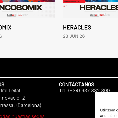
OMIX
HERACLES
6
23 JUN 26
OS
CONTÁCTANOS
ral Leitat
Tel. (+34) 937 882 300
Innovació, 2
rassa, (Barcelona)
Utilitzem 
anuncis o c
odas nuestras sedes