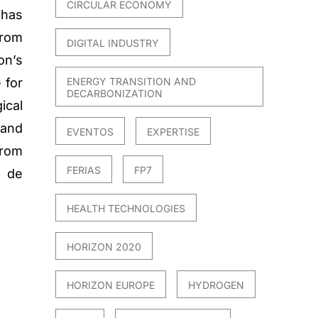
CIRCULAR ECONOMY
has
from
DIGITAL INDUSTRY
on’s
ENERGY TRANSITION AND
 for
DECARBONIZATION
ical
and
EVENTOS
EXPERTISE
from
FERIAS
FP7
t de
HEALTH TECHNOLOGIES
HORIZON 2020
HORIZON EUROPE
HYDROGEN