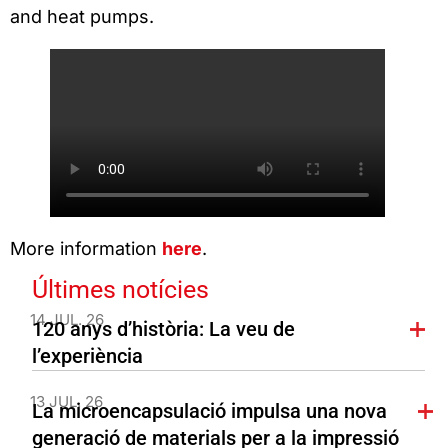
and heat pumps.
More information
here
.
Últimes notícies
14 JUL. 26
120 anys d’història: La veu de
l’experiència
13 JUL. 26
La microencapsulació impulsa una nova
generació de materials per a la impressió