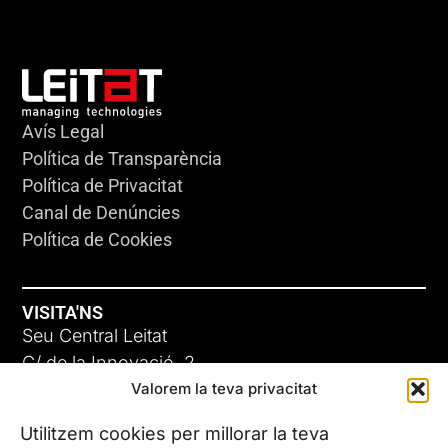
Avís Legal
Política de Transparència
Política de Privacitat
Canal de Denúncies
Política de Cookies
VISITA'NS
Seu Central Leitat
C/ de la Innovació, 2
Valorem la teva privacitat
08225 Terrassa, (Barcelona)
Coneix les nostres seus
Utilitzem cookies per millorar la teva