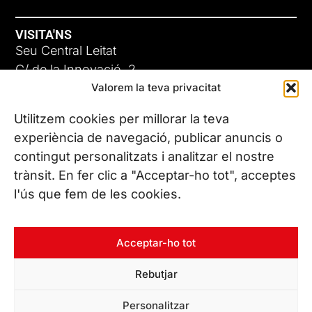
VISITA'NS
Seu Central Leitat
C/ de la Innovació, 2
Valorem la teva privacitat
08225 Terrassa, (Barcelona)
Coneix les nostres seus
Utilitzem cookies per millorar la teva
experiència de navegació, publicar anuncis o
contingut personalitzats i analitzar el nostre
CONTACTA’NS
trànsit. En fer clic a "Acceptar-ho tot", acceptes
Tel. (+34) 937 882 300
l'ús que fem de les cookies.
SEGUEIX-NOS
Acceptar-ho tot
Rebutjar
© Copyright 2026 Leitat – Managing Technologies. Tots els
Personalitzar