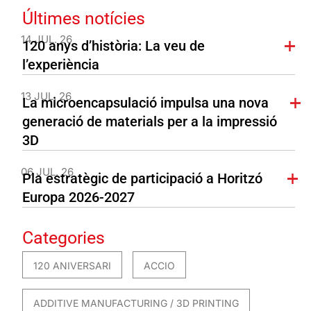
Últimes notícies
14 JUL. 26
120 anys d’història: La veu de
l’experiència
13 JUL. 26
La microencapsulació impulsa una nova
generació de materials per a la impressió
3D
06 JUL. 26
Pla estratègic de participació a Horitzó
Europa 2026-2027
Categories
120 ANIVERSARI
ACCIO
ADDITIVE MANUFACTURING / 3D PRINTING