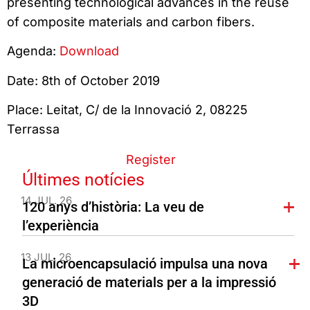
presenting technological advances in the reuse
of composite materials and carbon fibers.
Agenda:
Download
Date: 8th of October 2019
Place: Leitat, C/ de la Innovació 2, 08225
Terrassa
Register
Últimes notícies
14 JUL. 26
120 anys d’història: La veu de
l’experiència
13 JUL. 26
La microencapsulació impulsa una nova
generació de materials per a la impressió
3D