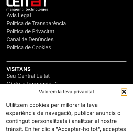
Avís Legal
Política de Transparència
Política de Privacitat
Canal de Denúncies
Política de Cookies
VISITA'NS
Seu Central Leitat
C/ de la Innovació, 2
Valorem la teva privacitat
08225 Terrassa, (Barcelona)
Coneix les nostres seus
Utilitzem cookies per millorar la teva
experiència de navegació, publicar anuncis o
contingut personalitzats i analitzar el nostre
CONTACTA’NS
trànsit. En fer clic a "Acceptar-ho tot", acceptes
Tel. (+34) 937 882 300