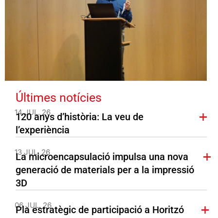
Últimes notícies
14 JUL. 26
120 anys d’història: La veu de
l’experiència
13 JUL. 26
La microencapsulació impulsa una nova
generació de materials per a la impressió
3D
06 JUL. 26
Pla estratègic de participació a Horitzó