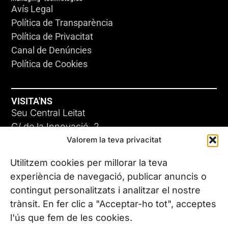
Avís Legal
Política de Transparència
Política de Privacitat
Canal de Denúncies
Política de Cookies
VISITA'NS
Seu Central Leitat
C/ de la Innovació, 2
Valorem la teva privacitat
08225 Terrassa, (Barcelona)
Coneix les nostres seus
Utilitzem cookies per millorar la teva
experiència de navegació, publicar anuncis o
contingut personalitzats i analitzar el nostre
CONTACTA’NS
trànsit. En fer clic a "Acceptar-ho tot", acceptes
Tel. (+34) 937 882 300
l'ús que fem de les cookies.