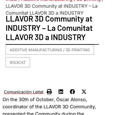
LLAVOR 3D Community at INDUSTRY – La
Comunitat LLAVOR 3D a INDUSTRY
LLAVOR 3D Community at
INDUSTRY – La Comunitat
LLAVOR 3D a INDUSTRY
ADDITIVE MANUFACTURING / 3D PRINTING
,
RIS3CAT
Comunicación Leitat
On the 30th of October, Óscar Alonso,
coordinator of the LLAVOR 3D Community,
presented the Community during the