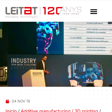
04 NOV 19
Inicio
/
Additive manufacturing / 3D printing
/