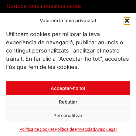
Conoce todas nuestras sedes
Valorem la teva privacitat
CONTÁCTANOS
Tel. (+34) 937 882 300
Utilitzem cookies per millorar la teva
experiència de navegació, publicar anuncis o
contingut personalitzats i analitzar el nostre
SÍGUENOS
trànsit. En fer clic a "Acceptar-ho tot", acceptes
l'ús que fem de les cookies.
© Copyright 2026 Leitat – Managing Technologies. Todos los
Acceptar-ho tot
derechos reservados
Rebutjar
Personalitzar
Política de Cookies
Política de Privacidad
Aviso Legal