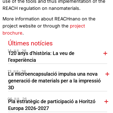
use of the tools and thus implementation of the
REACH regulation on nanomaterials.
More information about REACHnano on the
project website or through the
project
brochure
.
Últimes notícies
14 JUL. 26
120 anys d’història: La veu de
l’experiència
13 JUL. 26
La microencapsulació impulsa una nova
generació de materials per a la impressió
3D
06 JUL. 26
Pla estratègic de participació a Horitzó
Europa 2026-2027