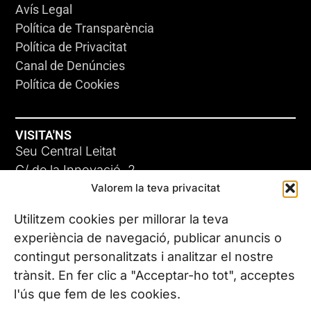
Avís Legal
Política de Transparència
Política de Privacitat
Canal de Denúncies
Política de Cookies
VISITA'NS
Seu Central Leitat
C/ de la Innovació, 2
Valorem la teva privacitat
08225 Terrassa, (Barcelona)
Coneix les nostres seus
Utilitzem cookies per millorar la teva
experiència de navegació, publicar anuncis o
contingut personalitzats i analitzar el nostre
CONTACTA’NS
trànsit. En fer clic a "Acceptar-ho tot", acceptes
Tel. (+34) 937 882 300
l'ús que fem de les cookies.