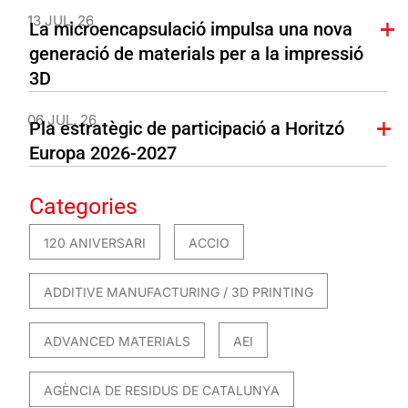
13 JUL. 26
La microencapsulació impulsa una nova
generació de materials per a la impressió
3D
06 JUL. 26
Pla estratègic de participació a Horitzó
Europa 2026-2027
Categories
120 ANIVERSARI
ACCIO
ADDITIVE MANUFACTURING / 3D PRINTING
ADVANCED MATERIALS
AEI
AGÈNCIA DE RESIDUS DE CATALUNYA