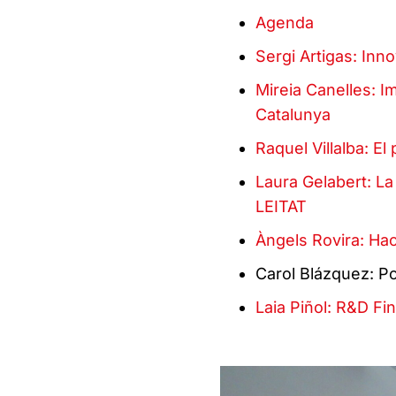
Agenda
Sergi Artigas: Inn
Mireia Canelles: I
Catalunya
Raquel Villalba: 
Laura Gelabert: La
LEITAT
Àngels Rovira: Hac
Carol Blázquez: Po
Laia Piñol: R&D Fi