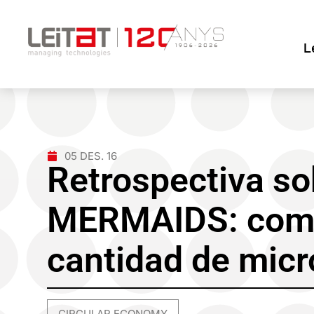
L
05 DES. 16
Retrospectiva sob
MERMAIDS: como 
cantidad de micr
CIRCULAR ECONOMY