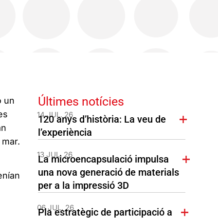
Últimes notícies
o un
es
14 JUL. 26
120 anys d’història: La veu de
an
l’experiència
 mar.
13 JUL. 26
La microencapsulació impulsa
una nova generació de materials
enían
per a la impressió 3D
06 JUL. 26
Pla estratègic de participació a