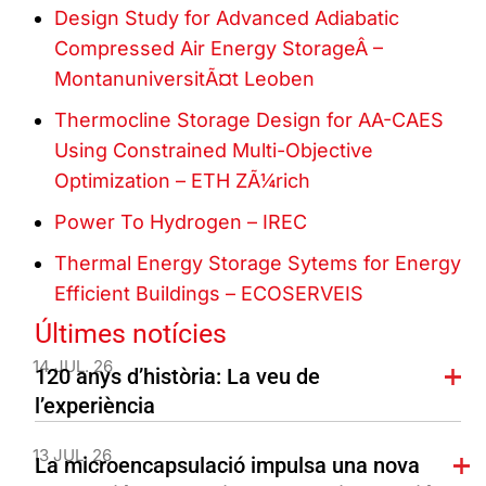
Design Study for Advanced Adiabatic
Compressed Air Energy StorageÂ –
MontanuniversitÃ¤t Leoben
Thermocline Storage Design for AA-CAES
Using Constrained Multi-Objective
Optimization – ETH ZÃ¼rich
Power To Hydrogen – IREC
Thermal Energy Storage Sytems for Energy
Efficient Buildings – ECOSERVEIS
Últimes notícies
14 JUL. 26
120 anys d’història: La veu de
l’experiència
13 JUL. 26
La microencapsulació impulsa una nova