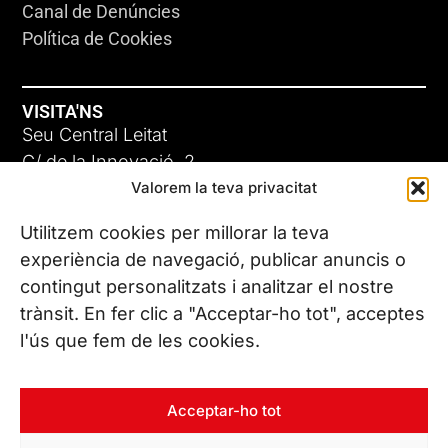
Canal de Denúncies
Política de Cookies
VISITA'NS
Seu Central Leitat
C/ de la Innovació, 2
Valorem la teva privacitat
08225 Terrassa, (Barcelona)
Coneix les nostres seus
Utilitzem cookies per millorar la teva
experiència de navegació, publicar anuncis o
contingut personalitzats i analitzar el nostre
CONTACTA’NS
trànsit. En fer clic a "Acceptar-ho tot", acceptes
Tel. (+34) 937 882 300
l'ús que fem de les cookies.
SEGUEIX-NOS
Acceptar-ho tot