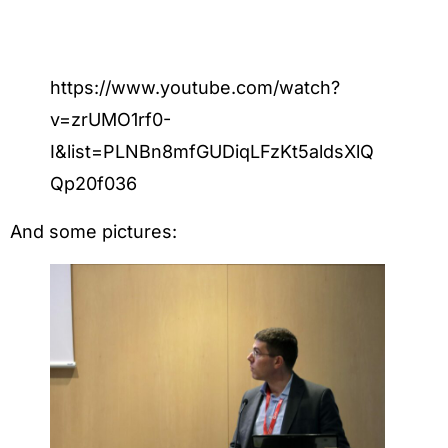
https://www.youtube.com/watch?
v=zrUMO1rf0-
I&list=PLNBn8mfGUDiqLFzKt5aldsXlQ
Qp20f036
And some pictures: