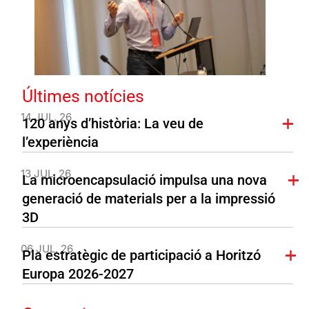
Últimes notícies
14 JUL. 26
120 anys d’història: La veu de
l’experiència
13 JUL. 26
La microencapsulació impulsa una nova
generació de materials per a la impressió
3D
06 JUL. 26
Pla estratègic de participació a Horitzó
Europa 2026-2027