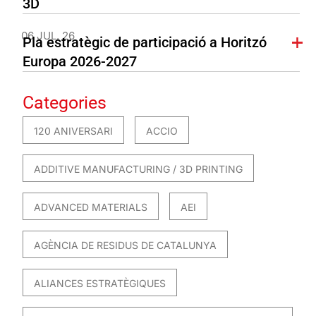
3D
06 JUL. 26
Pla estratègic de participació a Horitzó
Europa 2026-2027
Categories
120 ANIVERSARI
ACCIO
ADDITIVE MANUFACTURING / 3D PRINTING
ADVANCED MATERIALS
AEI
AGÈNCIA DE RESIDUS DE CATALUNYA
ALIANCES ESTRATÈGIQUES