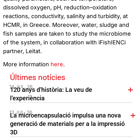
dissolved oxygen, pH, reduction–oxidation
reactions, conductivity, salinity and turbidity, at
HCMR, in Greece. Moreover, water, sludge and
fish samples are taken to study the microbiome
of the system, in collaboration with iFishIENCi
partner, Leitat.
More information
here
.
Últimes notícies
14 JUL. 26
120 anys d’història: La veu de
l’experiència
13 JUL. 26
La microencapsulació impulsa una nova
generació de materials per a la impressió
3D