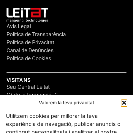
Avís Legal
Política de Transparència
Política de Privacitat
Canal de Denúncies
Política de Cookies
VISITA'NS
Seu Central Leitat
C/ de la Innovació, 2
Valorem la teva privacitat
08225 Terrassa, (Barcelona)
Coneix les nostres seus
Utilitzem cookies per millorar la teva
experiència de navegació, publicar anuncis o
contingut personalitzats i analitzar el nostre