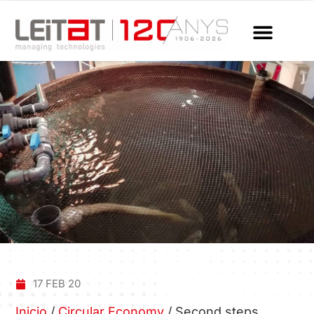
17 FEB 20
Inicio
/
Circular Economy
/
Second steps