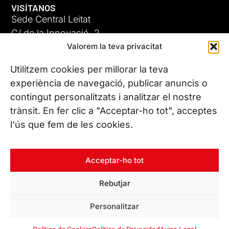
VISÍTANOS
Sede Central Leitat
C/ de la Innovació, 2
Valorem la teva privacitat
08225 Terrassa, (Barcelona)
Conoce todas nuestras sedes
Utilitzem cookies per millorar la teva
experiència de navegació, publicar anuncis o
contingut personalitzats i analitzar el nostre
CONTÁCTANOS
trànsit. En fer clic a "Acceptar-ho tot", acceptes
Tel. (+34) 937 882 300
l'ús que fem de les cookies.
SÍGUENOS
Acceptar-ho tot
Rebutjar
© Copyright 2026 Leitat – Managing Technologies. Todos los
Personalitzar
derechos reservados