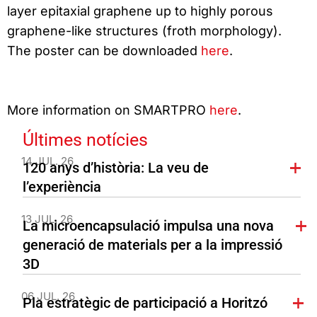
layer epitaxial graphene up to highly porous
graphene-like structures (froth morphology).
The poster can be downloaded
here
.
More information on SMARTPRO
here
.
Últimes notícies
14 JUL. 26
120 anys d’història: La veu de
l’experiència
13 JUL. 26
La microencapsulació impulsa una nova
generació de materials per a la impressió
3D
06 JUL. 26
Pla estratègic de participació a Horitzó