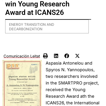
win Young Research
Award at ICANS26
ENERGY TRANSITION AND
DECARBONIZATION
Comunicación Leitat
Aspasia Antonelou and
Spyros N. Yannopoulos,
two researchers involved
in the SMARTPRO project,
received the Young
Research Award ath the
ICANS26, the International