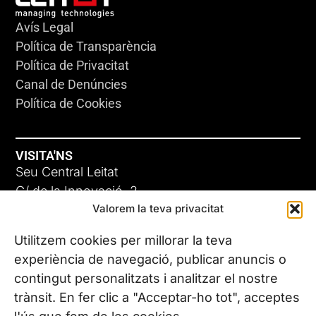
Avís Legal
Política de Transparència
Política de Privacitat
Canal de Denúncies
Política de Cookies
VISITA'NS
Seu Central Leitat
C/ de la Innovació, 2
Valorem la teva privacitat
08225 Terrassa, (Barcelona)
Coneix les nostres seus
Utilitzem cookies per millorar la teva
experiència de navegació, publicar anuncis o
contingut personalitzats i analitzar el nostre
CONTACTA’NS
trànsit. En fer clic a "Acceptar-ho tot", acceptes
Tel. (+34) 937 882 300