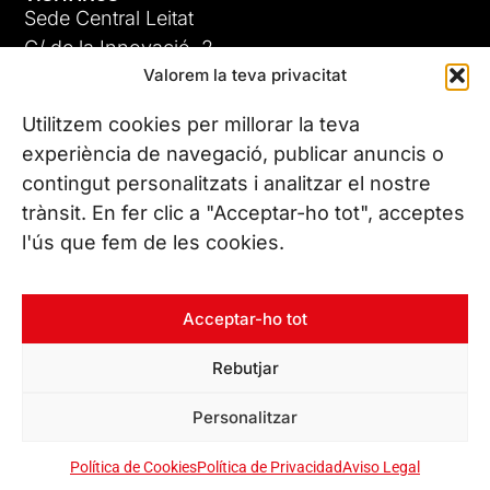
Sede Central Leitat
C/ de la Innovació, 2
Valorem la teva privacitat
08225 Terrassa, (Barcelona)
Conoce todas nuestras sedes
Utilitzem cookies per millorar la teva
experiència de navegació, publicar anuncis o
contingut personalitzats i analitzar el nostre
CONTÁCTANOS
trànsit. En fer clic a "Acceptar-ho tot", acceptes
Tel. (+34) 937 882 300
l'ús que fem de les cookies.
SÍGUENOS
Acceptar-ho tot
Rebutjar
© Copyright 2026 Leitat – Managing Technologies. Todos los
Personalitzar
derechos reservados
Política de Cookies
Política de Privacidad
Aviso Legal