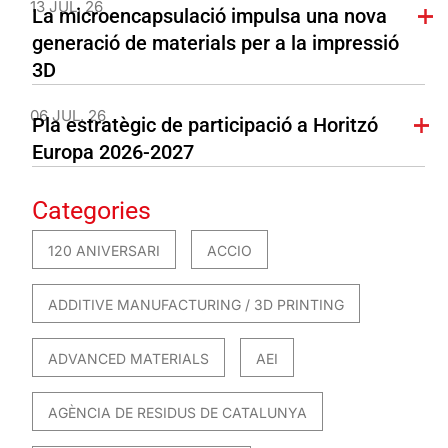
13 JUL. 26
La microencapsulació impulsa una nova
generació de materials per a la impressió
3D
06 JUL. 26
Pla estratègic de participació a Horitzó
Europa 2026-2027
Categories
120 ANIVERSARI
ACCIO
ADDITIVE MANUFACTURING / 3D PRINTING
ADVANCED MATERIALS
AEI
AGÈNCIA DE RESIDUS DE CATALUNYA