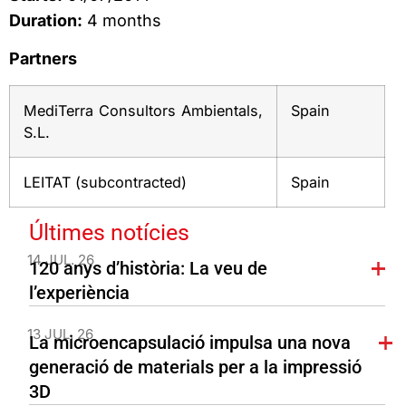
Duration:
4 months
Partners
MediTerra Consultors Ambientals,
Spain
S.L.
LEITAT (subcontracted)
Spain
Últimes notícies
14 JUL. 26
120 anys d’història: La veu de
l’experiència
13 JUL. 26
La microencapsulació impulsa una nova
generació de materials per a la impressió
3D