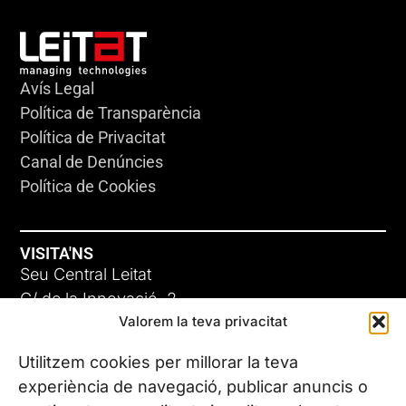
Avís Legal
Política de Transparència
Política de Privacitat
Canal de Denúncies
Política de Cookies
VISITA'NS
Seu Central Leitat
C/ de la Innovació, 2
Valorem la teva privacitat
08225 Terrassa, (Barcelona)
Coneix les nostres seus
Utilitzem cookies per millorar la teva
experiència de navegació, publicar anuncis o