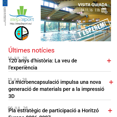
Últimes notícies
14 JUL. 26
120 anys d’història: La veu de
l’experiència
13 JUL. 26
La microencapsulació impulsa una nova
generació de materials per a la impressió
3D
06 JUL. 26
Pla estratègic de participació a Horitzó