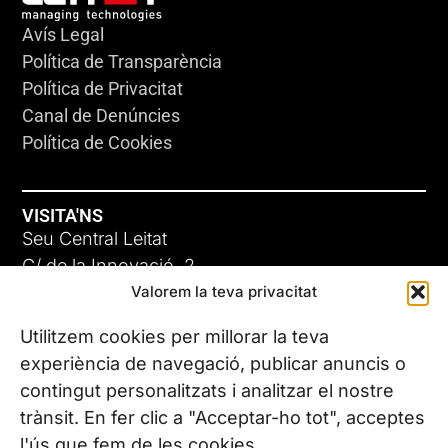
Avís Legal
Política de Transparència
Política de Privacitat
Canal de Denúncies
Política de Cookies
VISITA'NS
Seu Central Leitat
C/ de la Innovació, 2
Valorem la teva privacitat
08225 Terrassa, (Barcelona)
Coneix les nostres seus
Utilitzem cookies per millorar la teva
experiència de navegació, publicar anuncis o
contingut personalitzats i analitzar el nostre
CONTACTA’NS
trànsit. En fer clic a "Acceptar-ho tot", acceptes
Tel. (+34) 937 882 300
l'ús que fem de les cookies.