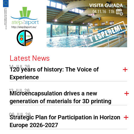
Latest News
14 JUL 26
120 years of history: The Voice of
Experience
13 JUL 26
Microencapsulation drives a new
generation of materials for 3D printing
06 JUL 26
Strategic Plan for Participation in Horizon
Europe 2026-2027