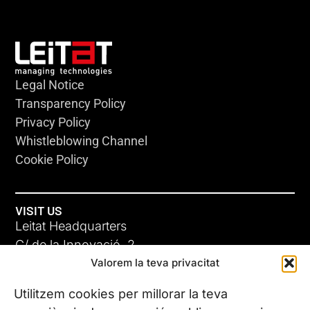
Legal Notice
Transparency Policy
Privacy Policy
Whistleblowing Channel
Cookie Policy
VISIT US
Leitat Headquarters
C/ de la Innovació, 2
Valorem la teva privacitat
08225 Terrassa, (Barcelona)
All our offices
Utilitzem cookies per millorar la teva