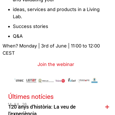
ideas, services and products in a Living
Lab.
Success stories
Q&A
When? Monday | 3rd of June | 11:00 to 12:00
CEST
Join the webinar
Últimes notícies
14 JUL. 26
120 anys d’història: La veu de
l’experiència