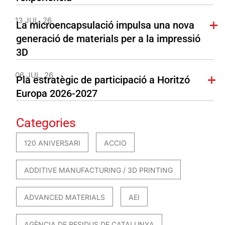
13 JUL. 26
La microencapsulació impulsa una nova
generació de materials per a la impressió
3D
06 JUL. 26
Pla estratègic de participació a Horitzó
Europa 2026-2027
Categories
120 ANIVERSARI
ACCIO
ADDITIVE MANUFACTURING / 3D PRINTING
ADVANCED MATERIALS
AEI
AGÈNCIA DE RESIDUS DE CATALUNYA