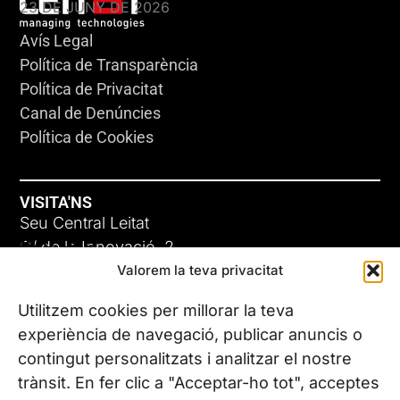
23 DE JUNY DE 2026
Avís Legal
Política de Transparència
Política de Privacitat
Canal de Denúncies
Política de Cookies
VISITA'NS
Seu Central Leitat
ADC-CRC
C/ de la Innovació, 2
Valorem la teva privacitat
08225 Terrassa, (Barcelona)
17 DE JUNY DE 2026
Coneix les nostres seus
Utilitzem cookies per millorar la teva
experiència de navegació, publicar anuncis o
contingut personalitzats i analitzar el nostre
CONTACTA’NS
trànsit. En fer clic a "Acceptar-ho tot", acceptes
Tel. (+34) 937 882 300