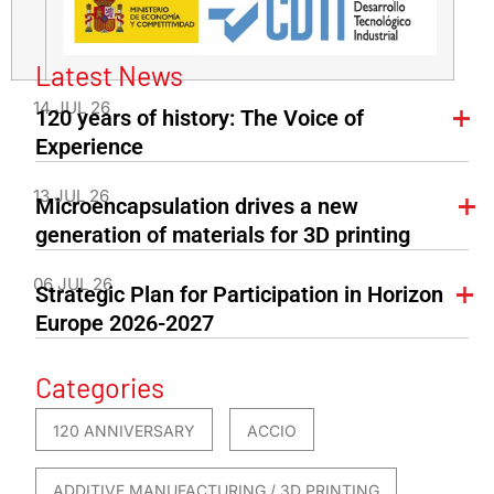
Latest News
14 JUL 26
120 years of history: The Voice of
Experience
13 JUL 26
Microencapsulation drives a new
generation of materials for 3D printing
06 JUL 26
Strategic Plan for Participation in Horizon
Europe 2026-2027
Categories
120 ANNIVERSARY
ACCIO
ADDITIVE MANUFACTURING / 3D PRINTING