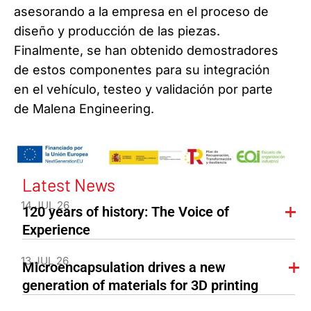
asesorando a la empresa en el proceso de
diseño y producción de las piezas.
Finalmente, se han obtenido demostradores
de estos componentes para su integración
en el vehículo, testeo y validación por parte
de Malena Engineering.
Latest News
14 JUL 26
120 years of history: The Voice of
Experience
13 JUL 26
Microencapsulation drives a new
generation of materials for 3D printing