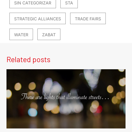
SIN CATEGORIZAR
STA
STRATEGIC ALLIANCES
TRADE FAIRS
WATER
ZABAT
Related posts