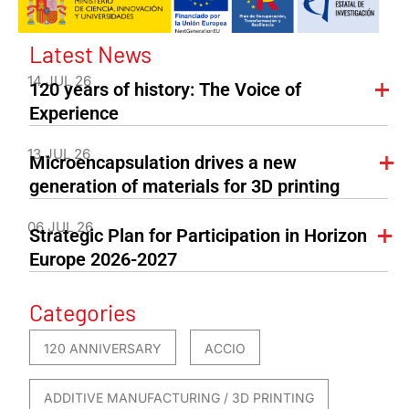
Latest News
14 JUL 26
120 years of history: The Voice of
Experience
13 JUL 26
Microencapsulation drives a new
generation of materials for 3D printing
06 JUL 26
Strategic Plan for Participation in Horizon
Europe 2026-2027
Categories
120 ANNIVERSARY
ACCIO
ADDITIVE MANUFACTURING / 3D PRINTING