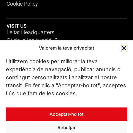
Cookie Policy
VISIT US
Leitat Headquarters
C/ de la Innovació, 2
Valorem la teva privacitat
08225 Terrassa, (Barcelona)
All our offices
Utilitzem cookies per millorar la teva
experiència de navegació, publicar anuncis o
contingut personalitzats i analitzar el nostre
CONTACT US
trànsit. En fer clic a "Acceptar-ho tot", acceptes
Phone. (+34) 937 882 300
l'ús que fem de les cookies.
FOLLOW US
Acceptar-ho tot
Rebutjar