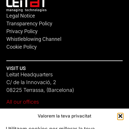
Legal Notice
Transparency Policy
Privacy Policy
Whistleblowing Channel
Cookie Policy
VISIT US
Leitat Headquarters
C/ de la Innovació, 2
08225 Terrassa, (Barcelona)
All our offices
Valorem la teva privacitat
CONTACT US
Phone. (+34) 937 882 300
Utilitzem cookies per millorar la teva