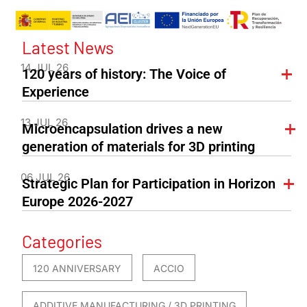
Latest News
14 JUL 26
120 years of history: The Voice of
Experience
13 JUL 26
Microencapsulation drives a new
generation of materials for 3D printing
06 JUL 26
Strategic Plan for Participation in Horizon
Europe 2026-2027
Categories
120 ANNIVERSARY
ACCIO
ADDITIVE MANUFACTURING / 3D PRINTING