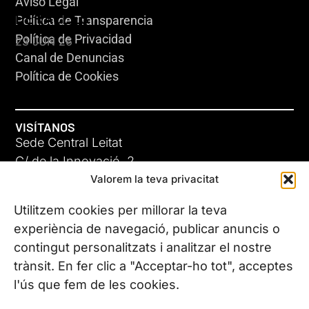
Aviso Legal
HERACLES
Política de Transparencia
Política de Privacidad
23 JUN 26
Canal de Denuncias
Política de Cookies
VISÍTANOS
Sede Central Leitat
C/ de la Innovació, 2
Valorem la teva privacitat
08225 Terrassa, (Barcelona)
Conoce todas nuestras sedes
Utilitzem cookies per millorar la teva
GIGA-3
experiència de navegació, publicar anuncis o
contingut personalitzats i analitzar el nostre
23 JUN 26
CONTÁCTANOS
trànsit. En fer clic a "Acceptar-ho tot", acceptes
Tel. (+34) 937 882 300
l'ús que fem de les cookies.