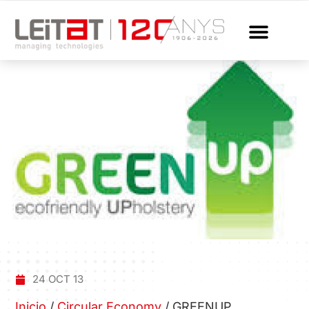
24 OCT 13
Inicio
/
Circular Economy
/
GREENUP