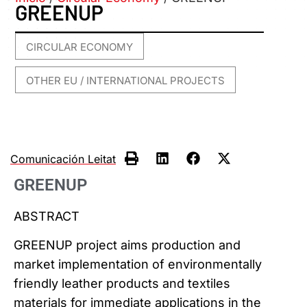
GREENUP
CIRCULAR ECONOMY
,
OTHER EU / INTERNATIONAL PROJECTS
Comunicación Leitat
GREENUP
ABSTRACT
GREENUP project aims production and
market implementation of environmentally
friendly leather products and textiles
materials for immediate applications in the