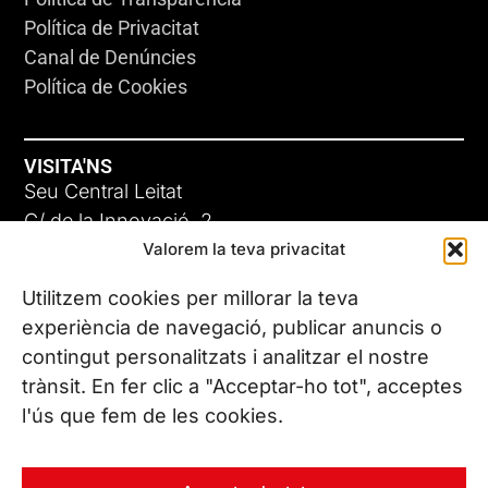
Política de Privacitat
Canal de Denúncies
Política de Cookies
VISITA'NS
Seu Central Leitat
C/ de la Innovació, 2
Valorem la teva privacitat
08225 Terrassa, (Barcelona)
Coneix les nostres seus
Utilitzem cookies per millorar la teva
experiència de navegació, publicar anuncis o
contingut personalitzats i analitzar el nostre
CONTACTA’NS
trànsit. En fer clic a "Acceptar-ho tot", acceptes
Tel. (+34) 937 882 300
l'ús que fem de les cookies.
SEGUEIX-NOS