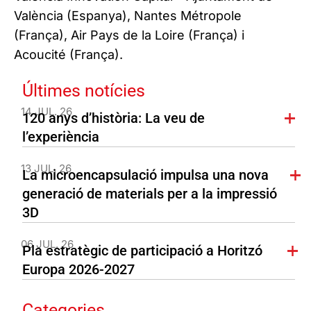
València (Espanya), Nantes Métropole
(França), Air Pays de la Loire (França) i
Acoucité (França).
Últimes notícies
14 JUL. 26
120 anys d’història: La veu de
l’experiència
13 JUL. 26
La microencapsulació impulsa una nova
generació de materials per a la impressió
3D
06 JUL. 26
Pla estratègic de participació a Horitzó
Europa 2026-2027
Categories