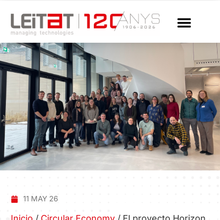
11 MAY 26
Inicio
/
Circular Economy
/
El proyecto Horizon