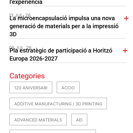
l’experiència
13 JUL. 26
La microencapsulació impulsa una nova
generació de materials per a la impressió
3D
06 JUL. 26
Pla estratègic de participació a Horitzó
Europa 2026-2027
Categories
120 ANIVERSARI
ACCIO
ADDITIVE MANUFACTURING / 3D PRINTING
ADVANCED MATERIALS
AEI