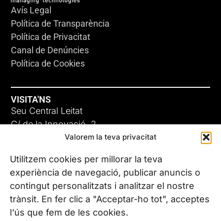
Avís Legal
Política de Transparència
Política de Privacitat
Canal de Denúncies
Política de Cookies
VISITA'NS
Seu Central Leitat
C/ de la Innovació, 2
Valorem la teva privacitat
08225 Terrassa, (Barcelona)
Coneix les nostres seus
Utilitzem cookies per millorar la teva
experiència de navegació, publicar anuncis o
contingut personalitzats i analitzar el nostre
CONTACTA’NS
trànsit. En fer clic a "Acceptar-ho tot", acceptes
Tel. (+34) 937 882 300
l'ús que fem de les cookies.