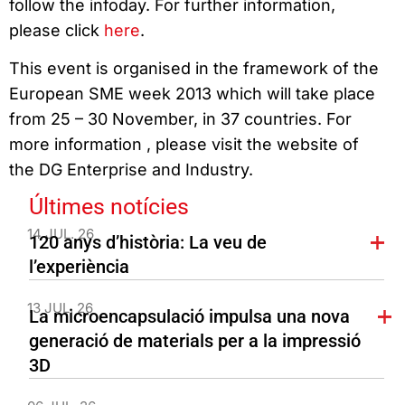
follow the infoday. For further information,
please click
here
.
This event is organised in the framework of the
European SME week 2013 which will take place
from 25 – 30 November, in 37 countries. For
more information , please visit the website of
the DG Enterprise and Industry.
Últimes notícies
14 JUL. 26
120 anys d’història: La veu de
l’experiència
13 JUL. 26
La microencapsulació impulsa una nova
generació de materials per a la impressió
3D