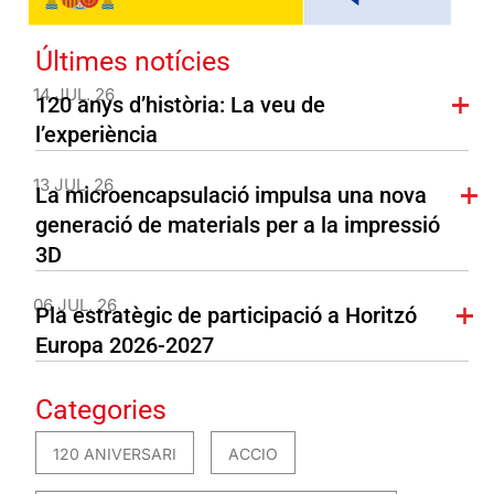
Últimes notícies
14 JUL. 26
120 anys d’història: La veu de
l’experiència
13 JUL. 26
La microencapsulació impulsa una nova
generació de materials per a la impressió
3D
06 JUL. 26
Pla estratègic de participació a Horitzó
Europa 2026-2027
Categories
120 ANIVERSARI
ACCIO