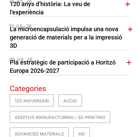
14 JUL. 26
120 anys d’història: La veu de
l’experiència
13 JUL. 26
La microencapsulació impulsa una nova
generació de materials per a la impressió
3D
06 JUL. 26
Pla estratègic de participació a Horitzó
Europa 2026-2027
Categories
120 ANIVERSARI
ACCIO
ADDITIVE MANUFACTURING / 3D PRINTING
ADVANCED MATERIALS
AEI