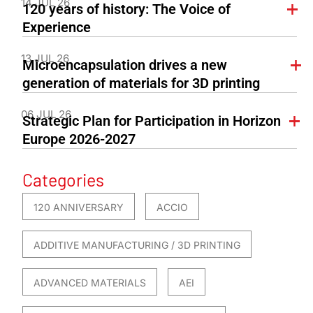
14 JUL 26
120 years of history: The Voice of
Experience
13 JUL 26
Microencapsulation drives a new
generation of materials for 3D printing
06 JUL 26
Strategic Plan for Participation in Horizon
Europe 2026-2027
Categories
120 ANNIVERSARY
ACCIO
ADDITIVE MANUFACTURING / 3D PRINTING
ADVANCED MATERIALS
AEI