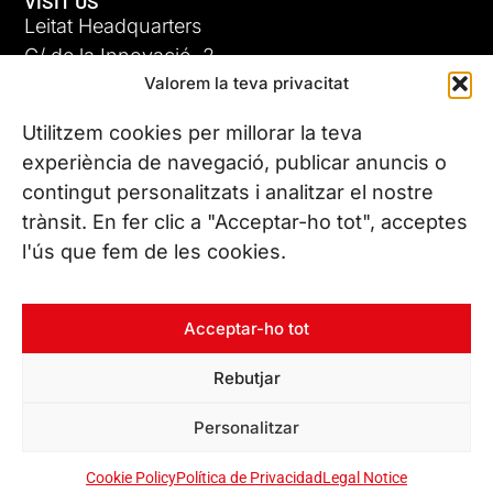
VISIT US
Leitat Headquarters
C/ de la Innovació, 2
Valorem la teva privacitat
08225 Terrassa, (Barcelona)
All our offices
Utilitzem cookies per millorar la teva
experiència de navegació, publicar anuncis o
contingut personalitzats i analitzar el nostre
CONTACT US
trànsit. En fer clic a "Acceptar-ho tot", acceptes
Phone. (+34) 937 882 300
l'ús que fem de les cookies.
FOLLOW US
Acceptar-ho tot
Rebutjar
© Copyright 2026 Leitat – Managing Technologies. All rights
Personalitzar
reserved
Cookie Policy
Política de Privacidad
Legal Notice