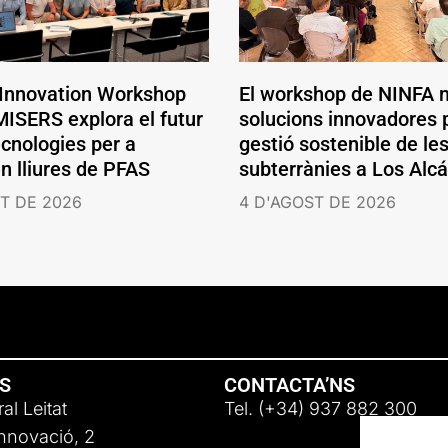
 Innovation Workshop
El workshop de NINFA 
ISERS explora el futur
solucions innovadores p
ecnologies per a
gestió sostenible de le
en lliures de PFAS
subterrànies a Los Alc
T DE 2026
4 D'AGOST DE 2026
NS
CONTACTA’NS
al Leitat
Tel. (+34) 937 882 300
Innovació, 2