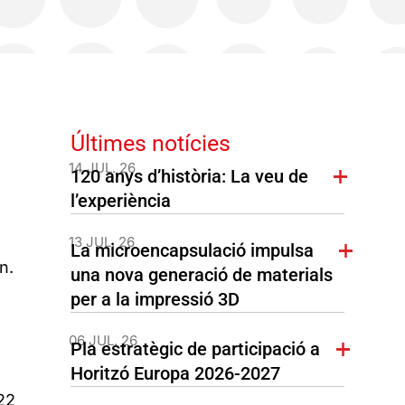
Últimes notícies
14 JUL. 26
120 anys d’història: La veu de
l’experiència
13 JUL. 26
La microencapsulació impulsa
n.
una nova generació de materials
per a la impressió 3D
06 JUL. 26
Pla estratègic de participació a
Horitzó Europa 2026-2027
22