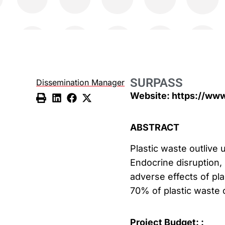
SURPASS
Dissemination Manager
Website: https://www
ABSTRACT
Plastic waste outlive 
Endocrine disruption, 
adverse effects of pla
70% of plastic waste c
Project Budget: :