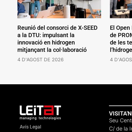
Reunió del consorci de X-SEED
El Open
a la DTU: impulsant la
de PROM
innovació en hidrogen
de les t
mitjançant la col·laboració
l’hidrog
4 D'AGOST DE 2026
4 D'AGOS
VISITA'
Seu Centr
Avís Legal
C/ de la 