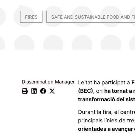
FIRES
SAFE AND SUSTAINABLE FOOD AND F
,
Dissemination Manager
Leitat ha participat a
F
(BEC)
, on
ha tornat a
transformació del sis
Durant la fira, el cen
principals línies de tr
orientades a avançar c