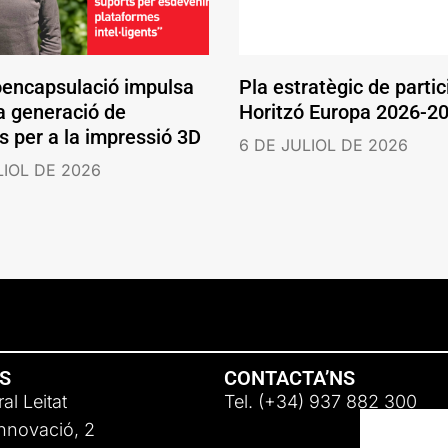
oencapsulació impulsa
Pla estratègic de partic
a generació de
Horitzó Europa 2026-2
s per a la impressió 3D
6 DE JULIOL DE 2026
LIOL DE 2026
NS
CONTACTA’NS
al Leitat
Tel. (+34) 937 882 300
Innovació, 2