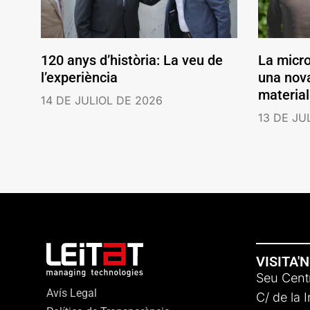
120 anys d’història: La veu de
La micr
l’experiència
una nov
material
14 DE JULIOL DE 2026
13 DE JU
VISITA'
Seu Centr
Avís Legal
C/ de la 