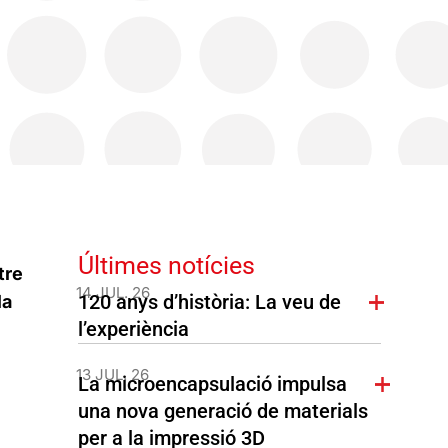
Últimes notícies
tre
14 JUL. 26
120 anys d’història: La veu de
la
l’experiència
13 JUL. 26
La microencapsulació impulsa
una nova generació de materials
per a la impressió 3D