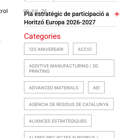
s
trol
06 JUL. 26
Pla estratègic de participació a
Horitzó Europa 2026-2027
Categories
e
120 ANIVERSARI
ACCIO
ADDITIVE MANUFACTURING / 3D
PRINTING
ADVANCED MATERIALS
AEI
AGÈNCIA DE RESIDUS DE CATALUNYA
ALIANCES ESTRATÈGIQUES
ALTRES PROJECTES EUROPEUS /