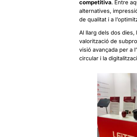
competitiva
. Entre a
alternatives, impressió 
de qualitat i a l’optim
Al llarg dels dos dies
valorització de subpr
visió avançada per a l’
circular i la digitalitza