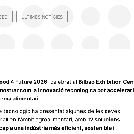
EED
ÚLTIMES NOTÍCIES
,
ood 4 Future 2026
, celebrat al
Bilbao Exhibition Cen
 mostrar com la innovació tecnològica pot accelerar 
tema alimentari
.
tre tecnològic ha presentat algunes de les seves
eball en l’àmbit agroalimentari, amb
12 solucions
ap a una indústria més eficient, sostenible i