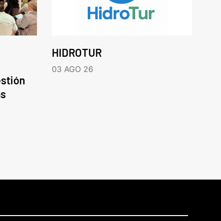
HIDROTUR
03 AGO 26
estión
as