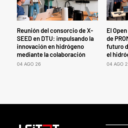
Reunión del consorcio de X-
El Open
SEED en DTU: impulsando la
de PROM
innovación en hidrógeno
futuro d
mediante la colaboración
el hidr
04 AGO 26
04 AGO 2