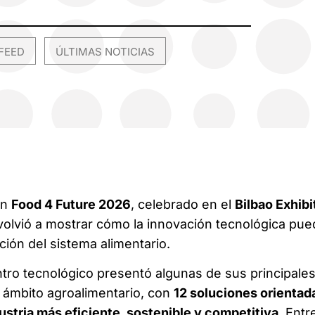
FEED
ÚLTIMAS NOTICIAS
,
en
Food 4 Future 2026
, celebrado en el
Bilbao Exhibi
volvió a mostrar cómo la innovación tecnológica pue
ción del sistema alimentario.
entro tecnológico presentó algunas de sus principale
l ámbito agroalimentario, con
12 soluciones orientad
ustria más eficiente, sostenible y competitiva
. Entr