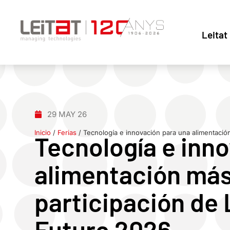
Leitat
29 MAY 26
Inicio
/
Ferias
/
Tecnología e innovación para una alimentación
Tecnología e inn
alimentación más 
participación de 
Future 2026