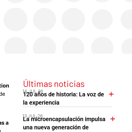
Últimas noticias
tion
14 JUL 26
de
120 años de historia: La voz de
la experiencia
s
13 JUL 26
La microencapsulación impulsa
as a
una nueva generación de
e