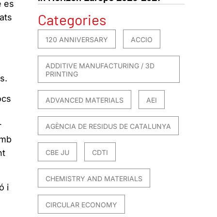
é es
Categories
ats
120 ANNIVERSARY
ACCIO
ADDITIVE MANUFACTURING / 3D
PRINTING
s.
ocs
ADVANCED MATERIALS
AEI
r
AGÈNCIA DE RESIDUS DE CATALUNYA
amb
nt
CBE JU
CDTI
CHEMISTRY AND MATERIALS
ó i
CIRCULAR ECONOMY