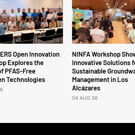
ERS Open Innovation
NINFA Workshop Sho
p Explores the
Innovative Solutions f
of PFAS-Free
Sustainable Groundw
en Technologies
Management in Los
Alcázares
26
04 AUG 26