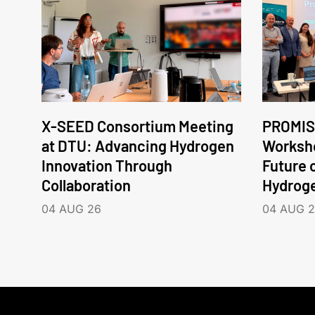
X-SEED Consortium Meeting
PROMIS
at DTU: Advancing Hydrogen
Worksho
Innovation Through
Future 
Collaboration
Hydrog
04 AUG 26
04 AUG 