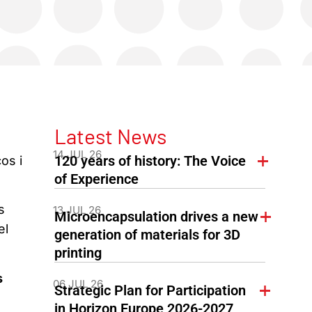
Latest News
14 JUL 26
120 years of history: The Voice
os i
of Experience
s
13 JUL 26
Microencapsulation drives a new
el
generation of materials for 3D
printing
s
06 JUL 26
Strategic Plan for Participation
in Horizon Europe 2026-2027