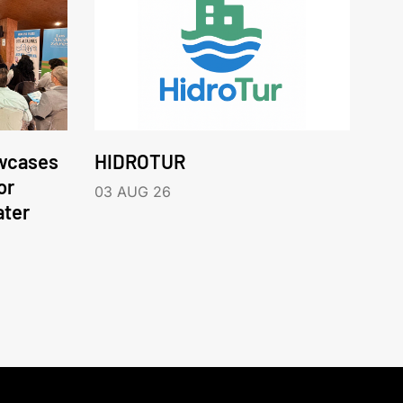
wcases
HIDROTUR
or
03 AUG 26
ater