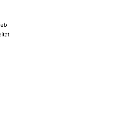
eb
itat