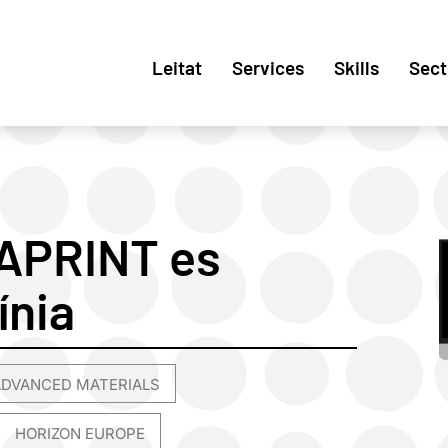
Leitat
Services
Skills
Sect
SAPRINT es
ínia
ADVANCED MATERIALS
,
HORIZON EUROPE