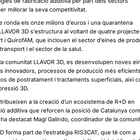
ogies de fabricació additiva per part dels sectors
er millorar la seva competitivitat.
ronda els onze milions d’euros i una quarantena
, LLAVOR 3D s’estructura al voltant de quatre projecte
t i QuirofAM, que inclouen el sector d’eines de prod
 transport i el sector de la salut.
e la comunitat LLAVOR 3D, es desenvolupen noves ei
ls innovadors, processos de producció més eficients
os de postratament i tractaments superficials, així 
pressió 3D.
tribueixen a la creació d’un ecosistema de R+D en
ió additiva que reforcen la posició de Catalunya com
, ha destacat Magí Galindo, coordinador de la comunit
 forma part de l’estratègia RIS3CAT, que té com a