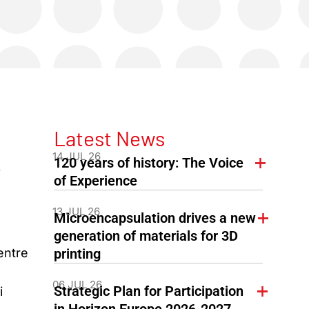
Latest News
14 JUL 26
120 years of history: The Voice
f
of Experience
13 JUL 26
Microencapsulation drives a new
generation of materials for 3D
entre
printing
06 JUL 26
Strategic Plan for Participation
i
in Horizon Europe 2026-2027