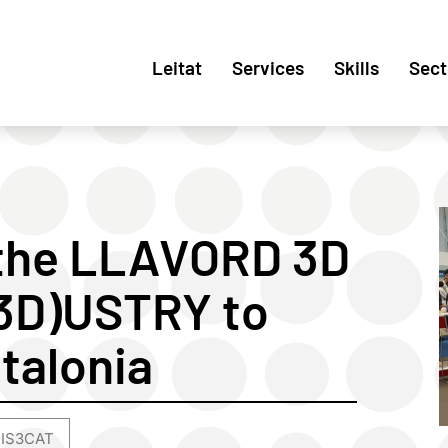
Leitat
Services
Skills
Sect
 the LLAVORD 3D
(3D)USTRY to
talonia
RIS3CAT