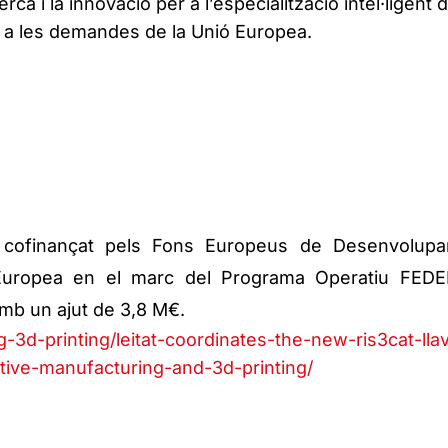
erca i la innovació per a l’especialització intel·ligent 
 a les demandes de la Unió Europea.
à cofinançat pels Fons Europeus de Desenvolup
 Europea en el marc del Programa Operatiu FED
mb un ajut de 3,8 M€.
-3d-printing/leitat-coordinates-the-new-ris3cat-lla
tive-manufacturing-and-3d-printing/