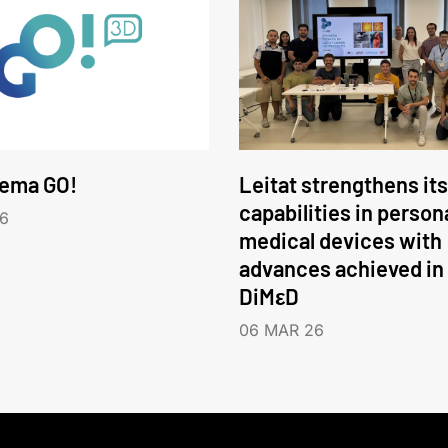
tema GO!
Leitat strengthens its
capabilities in person
6
medical devices with
advances achieved in
DiMεD
06 MAR 26