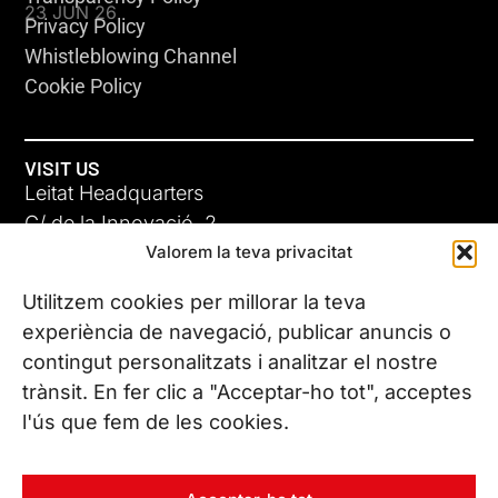
23 JUN 26
Privacy Policy
Whistleblowing Channel
Cookie Policy
VISIT US
Leitat Headquarters
C/ de la Innovació, 2
Valorem la teva privacitat
08225 Terrassa, (Barcelona)
All our offices
Utilitzem cookies per millorar la teva
ADC-CRC
experiència de navegació, publicar anuncis o
17 JUN 26
contingut personalitzats i analitzar el nostre
CONTACT US
trànsit. En fer clic a "Acceptar-ho tot", acceptes
Phone. (+34) 937 882 300
l'ús que fem de les cookies.
FOLLOW US