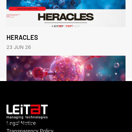
HERACLES
23 JUN 26
Legal Notice
KLEBSIELLA
Transparency Policy