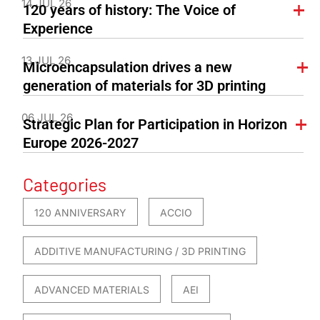
14 JUL 26
120 years of history: The Voice of
Experience
13 JUL 26
Microencapsulation drives a new
generation of materials for 3D printing
06 JUL 26
Strategic Plan for Participation in Horizon
Europe 2026-2027
Categories
120 ANNIVERSARY
ACCIO
ADDITIVE MANUFACTURING / 3D PRINTING
ADVANCED MATERIALS
AEI