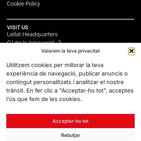
Cookie Policy
VISIT US
Leitat Headquarters
C/ de la Innovació, 2
Valorem la teva privacitat
08225 Terrassa, (Barcelona)
All our offices
Utilitzem cookies per millorar la teva
experiència de navegació, publicar anuncis o
contingut personalitzats i analitzar el nostre
CONTACT US
trànsit. En fer clic a "Acceptar-ho tot", acceptes
Phone. (+34) 937 882 300
l'ús que fem de les cookies.
FOLLOW US
Acceptar-ho tot
Rebutjar