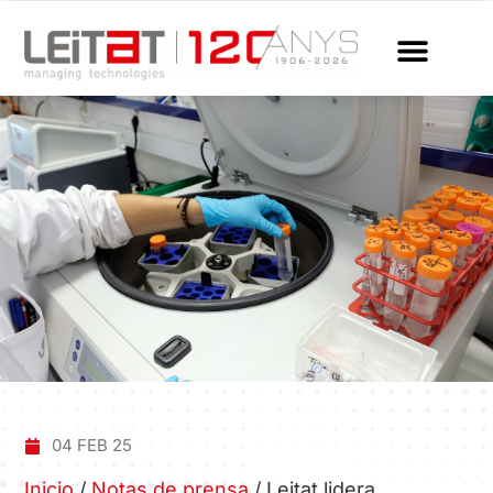
04 FEB 25
Inicio
/
Notas de prensa
/
Leitat lidera