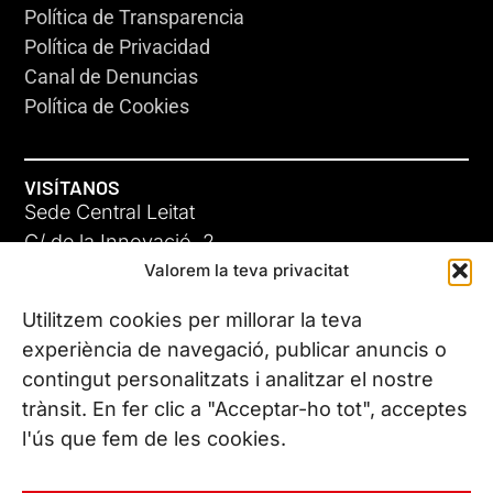
Política de Transparencia
Política de Privacidad
Canal de Denuncias
Política de Cookies
VISÍTANOS
Sede Central Leitat
C/ de la Innovació, 2
Valorem la teva privacitat
08225 Terrassa, (Barcelona)
Conoce todas nuestras sedes
Utilitzem cookies per millorar la teva
experiència de navegació, publicar anuncis o
contingut personalitzats i analitzar el nostre
CONTÁCTANOS
trànsit. En fer clic a "Acceptar-ho tot", acceptes
Tel. (+34) 937 882 300
l'ús que fem de les cookies.
SÍGUENOS