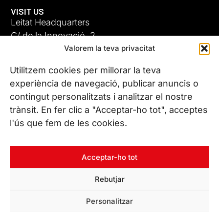
VISIT US
Leitat Headquarters
C/ de la Innovació, 2
Valorem la teva privacitat
08225 Terrassa, (Barcelona)
All our offices
Utilitzem cookies per millorar la teva
experiència de navegació, publicar anuncis o
contingut personalitzats i analitzar el nostre
CONTACT US
trànsit. En fer clic a "Acceptar-ho tot", acceptes
Phone. (+34) 937 882 300
l'ús que fem de les cookies.
FOLLOW US
Acceptar-ho tot
Rebutjar
© Copyright 2026 Leitat – Managing Technologies. All rights
Personalitzar
reserved