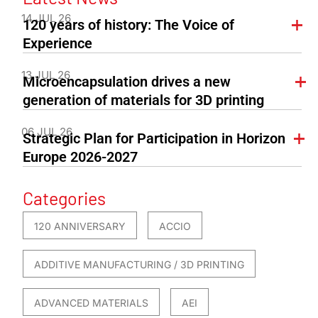
14 JUL 26
120 years of history: The Voice of
Experience
13 JUL 26
Microencapsulation drives a new
generation of materials for 3D printing
06 JUL 26
Strategic Plan for Participation in Horizon
Europe 2026-2027
Categories
120 ANNIVERSARY
ACCIO
ADDITIVE MANUFACTURING / 3D PRINTING
ADVANCED MATERIALS
AEI