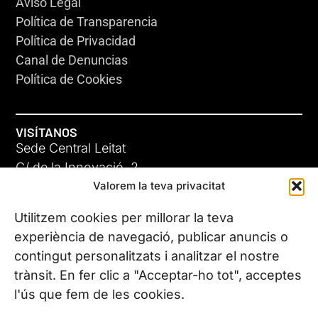
Aviso Legal
Política de Transparencia
Política de Privacidad
Canal de Denuncias
Política de Cookies
VISÍTANOS
Sede Central Leitat
C/ de la Innovació, 2
Valorem la teva privacitat
08225 Terrassa, (Barcelona)
Conoce todas nuestras sedes
Utilitzem cookies per millorar la teva
experiència de navegació, publicar anuncis o
contingut personalitzats i analitzar el nostre
CONTÁCTANOS
trànsit. En fer clic a "Acceptar-ho tot", acceptes
Tel. (+34) 937 882 300
l'ús que fem de les cookies.