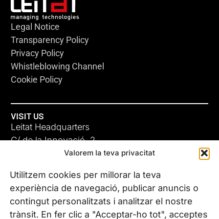
Legal Notice
Transparency Policy
Privacy Policy
Whistleblowing Channel
Cookie Policy
VISIT US
Leitat Headquarters
C/ de la Innovació, 2
Valorem la teva privacitat
08225 Terrassa, (Barcelona)
All our offices
Utilitzem cookies per millorar la teva
experiència de navegació, publicar anuncis o
contingut personalitzats i analitzar el nostre
CONTACT US
trànsit. En fer clic a "Acceptar-ho tot", acceptes
Phone. (+34) 937 882 300