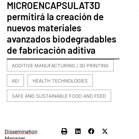
MICROENCAPSULAT3D
permitirá la creación de
nuevos materiales
avanzados biodegradables
de fabricación aditiva
ADDITIVE MANUFACTURING / 3D PRINTING
,
AEI
HEALTH TECHNOLOGIES
,
,
SAFE AND SUSTAINABLE FOOD AND FEED
Dissemination
Manager