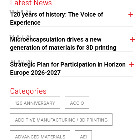
Latest News
14 JUL 26
120 years of history: The Voice of
Experience
13 JUL 26
Microencapsulation drives a new
generation of materials for 3D printing
06 JUL 26
Strategic Plan for Participation in Horizon
Europe 2026-2027
Categories
120 ANNIVERSARY
ACCIO
ADDITIVE MANUFACTURING / 3D PRINTING
ADVANCED MATERIALS
AEI