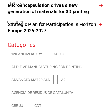
13 JUL 26
Microencapsulation drives a new
generation of materials for 3D printing
06 JUL 26
Strategic Plan for Participation in Horizon
Europe 2026-2027
Categories
120 ANNIVERSARY
ACCIO
ADDITIVE MANUFACTURING / 3D PRINTING
ADVANCED MATERIALS
AEI
AGÈNCIA DE RESIDUS DE CATALUNYA
CBE JU
CDTI