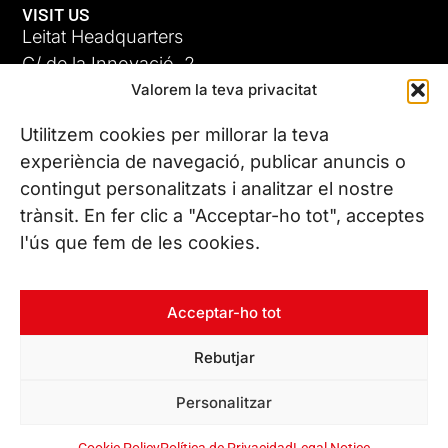
VISIT US
Leitat Headquarters
C/ de la Innovació, 2
Valorem la teva privacitat
08225 Terrassa, (Barcelona)
All our offices
Utilitzem cookies per millorar la teva
experiència de navegació, publicar anuncis o
contingut personalitzats i analitzar el nostre
CONTACT US
trànsit. En fer clic a "Acceptar-ho tot", acceptes
Phone. (+34) 937 882 300
l'ús que fem de les cookies.
FOLLOW US
Acceptar-ho tot
Rebutjar
© Copyright 2026 Leitat – Managing Technologies. All rights
Personalitzar
reserved